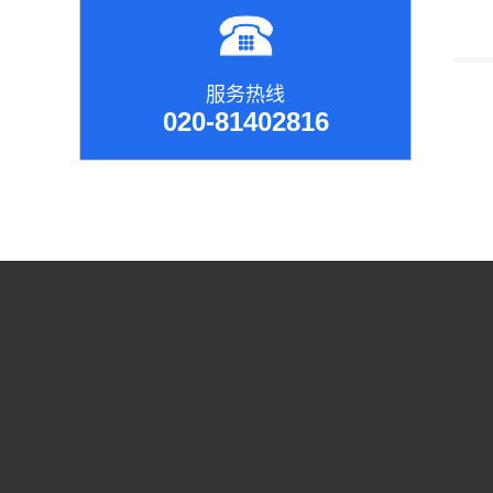
服务热线
020-81402816
腾讯
日本久保田离心机
淘宝
采供血分析设备
艾普迪病理设备
耐确医疗病理设备