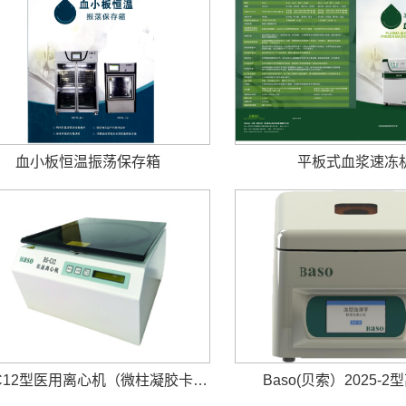
血小板恒温振荡保存箱
平板式血浆速冻
BS-C12型医用离心机（微柱凝胶卡用）
Baso(贝索）2025-