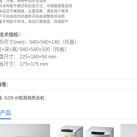
盘、托板，两种秤面任意选用
有多种配平模式和扣皮方式，可根据需要选用
由设定平衡精度、比重系数，满足用户需求
户可自由组合机器并可自由调整相邻间距
备专用配平样块，自动计算差值，快速配平
技术指标：
尺寸(mm)：540×540×140（托盘）
深×高) 540×540×100（托板）
寸： 225×160×50 mm
尺寸： 175×175 mm
标签：
: GZR-III型高频热合机
产品