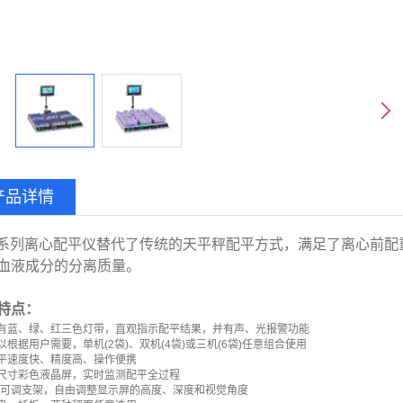
产品详情
Y系列离心配平仪替代了传统的天平秤配平方式，满足了离心前
血液成分的分离质量。
特点：
有蓝、绿、红三色灯带，直观指示配平结果，并有声、光报警功能
以根据用户需要，单机(
2
袋)、双机(
4
袋)或三机(
6
袋)任意组合使用
平速度快、精度高、操作便携
尺寸彩色液晶屏，实时监测配平全过程
D可调支架，自由调整显示屏的高度、深度和视觉角度