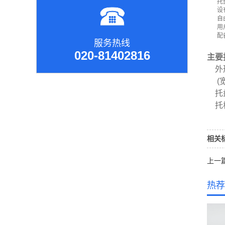
托
设
自
用
配
服务热线
020-81402816
主要
外形
(宽×
托盘尺
托板
相关
上一篇
热荐